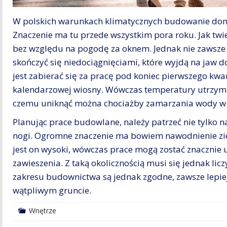
W polskich warunkach klimatycznych budowanie do
Znaczenie ma tu przede wszystkim pora roku. Jak tw
bez względu na pogodę za oknem. Jednak nie zawsze
skończyć się niedociągnięciami, które wyjdą na jaw d
jest zabierać się za pracę pod koniec pierwszego kwa
kalendarzowej wiosny. Wówczas temperatury utrzymują
czemu uniknąć można chociażby zamarzania wody w 
Planując prace budowlane, należy patrzeć nie tylko n
nogi. Ogromne znaczenie ma bowiem nawodnienie zie
jest on wysoki, wówczas prace mogą zostać znacznie u
zawieszenia. Z taką okolicznością musi się jednak lic
zakresu budownictwa są jednak zgodne, zawsze lepiej 
wątpliwym gruncie.
Wnętrze