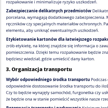
rozpakowanie i minimalizuje ryzyko uszkodzeń.
Zabezpieczanie delikatnych przedmiotów
Delikatn
porcelana, wymagają dodatkowego zabezpieczenia. Mo
ręczników czy specjalnych materiałów ochronnych. P
elementu, aby uniknąć ewentualnych uszkodzeń.
Etykietowanie kartonów dla łatwiejszego rozpa
zrób etykietę, na której znajdzie się informacja o za
pomieszczenia. Dzięki temu rozpakowanie będzie znacz
będziesz wiedział, gdzie umieścić dany karton.
3. Organizacja transportu
Wybór odpowiedniego środka transportu
Podczas 
odpowiednie dostosowanie środka transportu do iloś
Czy to będzie wynajęty samochód, furgonetka czy u
że będzie ona w stanie pomieścić wszystkie nasze rze
Rezerwacja transportu i parkowania
Kolejnym krok