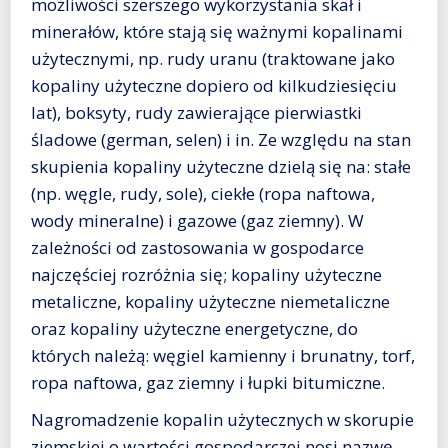
możliwości szerszego wykorzystania skał i
minerałów, które stają się ważnymi kopalinami
użytecznymi, np. rudy uranu (traktowane jako
kopaliny użyteczne dopiero od kilkudziesięciu
lat), boksyty, rudy zawierające pierwiastki
śladowe (german, selen) i in. Ze względu na stan
skupienia kopaliny użyteczne dzielą się na: stałe
(np. węgle, rudy, sole), ciekłe (ropa naftowa,
wody mineralne) i gazowe (gaz ziemny). W
zależności od zastosowania w gospodarce
najczęściej rozróżnia się; kopaliny użyteczne
metaliczne, kopaliny użyteczne niemetaliczne
oraz kopaliny użyteczne energetyczne, do
których należą: węgiel kamienny i brunatny, torf,
ropa naftowa, gaz ziemny i łupki bitumiczne.
Nagromadzenie kopalin użytecznych w skorupie
ziemskiej o wartości gospodarczej nosi nazwę