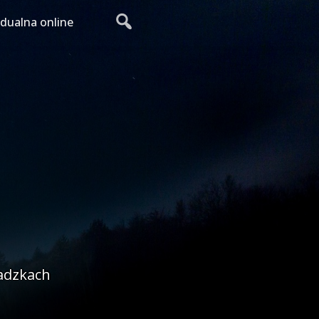
idualna online
adzkach